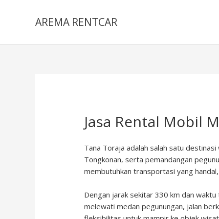
Lewati
ke
AREMA RENTCAR
konten
Jasa Rental Mobil 
Tana Toraja adalah salah satu destinasi
Tongkonan, serta pemandangan pegunun
membutuhkan transportasi yang handal, fl
Dengan jarak sekitar 330 km dan wakt
melewati medan pegunungan, jalan berk
fleksibilitas untuk mampir ke objek wis