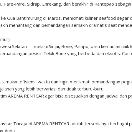
, Pare-Pare, Sidrap, Enrekang, dan berakhir di Rantepao sebagai
 ke Gua Bantimurung di Maros, menikmati kuliner seafood segar di
akin menantang dan pemandangan semakin dramatis saat mendek
imur)
Sulawesi Selatan — melalui Sinjai, Bone, Palopo, baru kemudian nai
emandangan pesisir Teluk Bone yang berbeda dan eksotis. Cocok
utamakan efisiensi waktu dan ingin menikmati pemandangan pegun
rjalanan yang lebih bervariasi dan tidak terburu-buru.
 tim
AREMA RENTCAR
agar bisa disesuaikan dengan jadwal dan p
kassar Toraja
di AREMA RENTCAR adalah tersedianya berbagai pil
g Anda.