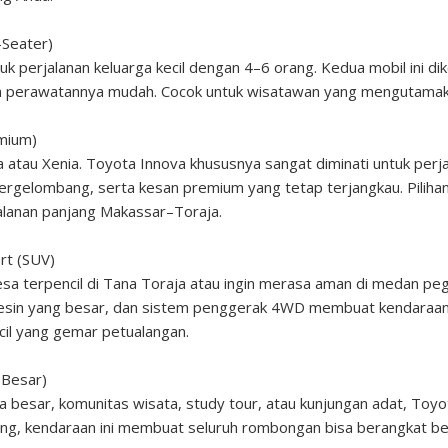
-Seater)
uk perjalanan keluarga kecil dengan 4–6 orang. Kedua mobil ini dik
 perawatannya mudah. Cocok untuk wisatawan yang mengutamakan
emium)
 atau Xenia. Toyota Innova khususnya sangat diminati untuk perja
n bergelombang, serta kesan premium yang tetap terjangkau. Piliha
anan panjang Makassar–Toraja.
rt (SUV)
sa terpencil di Tana Toraja atau ingin merasa aman di medan peg
esin yang besar, dan sistem penggerak 4WD membuat kendaraan in
cil yang gemar petualangan.
 Besar)
 besar, komunitas wisata, study tour, atau kunjungan adat, Toyot
ng, kendaraan ini membuat seluruh rombongan bisa berangkat b