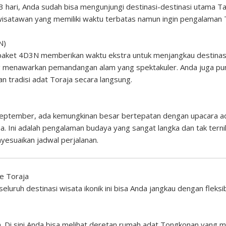
 3 hari, Anda sudah bisa mengunjungi destinasi-destinasi utama 
 wisatawan yang memiliki waktu terbatas namun ingin pengalaman 
N)
 paket 4D3N memberikan waktu ekstra untuk menjangkau destinasi
 menawarkan pemandangan alam yang spektakuler. Anda juga punya
n tradisi adat Toraja secara langsung.
i–September, ada kemungkinan besar bertepatan dengan upacara 
 Ini adalah pengalaman budaya yang sangat langka dan tak ternil
esuaikan jadwal perjalanan.
ke Toraja
 seluruh destinasi wisata ikonik ini bisa Anda jangkau dengan fleks
ja. Di sini Anda bisa melihat deretan rumah adat Tongkonan yang 