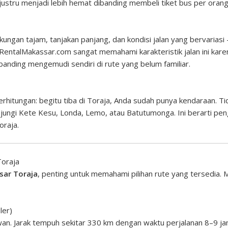
ustru menjadi lebih hemat dibanding membeli tiket bus per orang
kungan tajam, tanjakan panjang, dan kondisi jalan yang bervaria
 RentalMakassar.com sangat memahami karakteristik jalan ini kare
banding mengemudi sendiri di rute yang belum familiar.
perhitungan: begitu tiba di Toraja, Anda sudah punya kendaraan. T
njungi Kete Kesu, Londa, Lemo, atau Batutumonga. Ini berarti pe
oraja.
Toraja
sar Toraja
, penting untuk memahami pilihan rute yang tersedia. 
ler)
awan. Jarak tempuh sekitar 330 km dengan waktu perjalanan 8–9 j