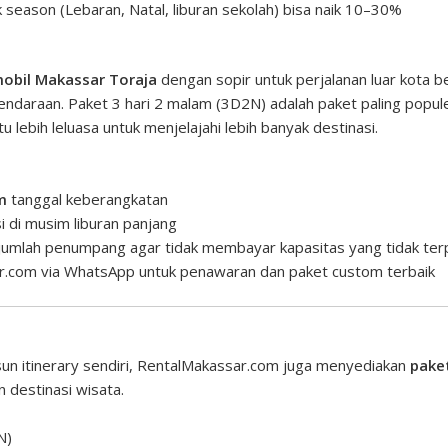
 season (Lebaran, Natal, liburan sekolah) bisa naik 10–30%
mobil Makassar Toraja
dengan sopir untuk perjalanan luar kota b
kendaraan. Paket 3 hari 2 malam (3D2N) adalah paket paling popul
lebih leluasa untuk menjelajahi lebih banyak destinasi.
m
tanggal keberangkatan
i di musim liburan panjang
 jumlah penumpang agar tidak membayar kapasitas yang tidak ter
r.com
via WhatsApp untuk penawaran dan paket custom terbaik
sun itinerary sendiri, RentalMakassar.com juga menyediakan
pake
 destinasi wisata.
N)