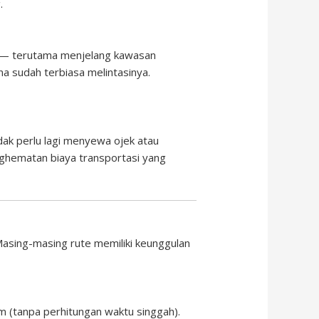
.
si — terutama menjelang kawasan
na sudah terbiasa melintasinya.
idak perlu lagi menyewa ojek atau
nghematan biaya transportasi yang
Masing-masing rute memiliki keunggulan
am (tanpa perhitungan waktu singgah).