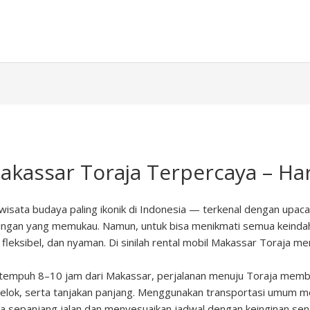
Makassar Toraja Terpercaya – H
 wisata budaya paling ikonik di Indonesia — terkenal dengan upa
gan yang memukau. Namun, untuk bisa menikmati semua keindaha
eksibel, dan nyaman. Di sinilah rental mobil Makassar Toraja menj
u tempuh 8–10 jam dari Makassar, perjalanan menuju Toraja me
elok, serta tanjakan panjang. Menggunakan transportasi umum me
ata sepanjang jalan dan menyesuaikan jadwal dengan keinginan send