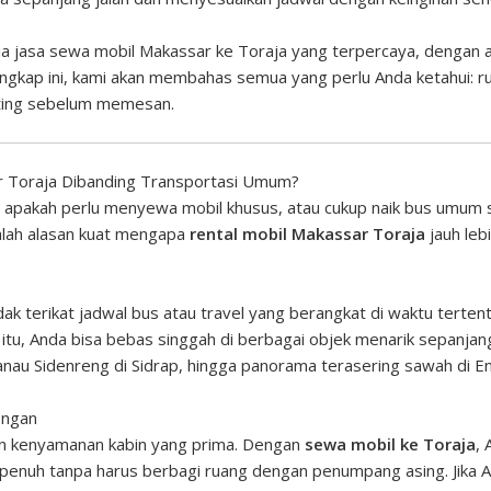
a jasa sewa mobil Makassar ke Toraja yang terpercaya, dengan 
gkap ini, kami akan membahas semua yang perlu Anda ketahui: rut
enting sebelum memesan.
r Toraja Dibanding Transportasi Umum?
 apakah perlu menyewa mobil khusus, atau cukup naik bus umum 
dalah alasan kuat mengapa
rental mobil Makassar Toraja
jauh leb
k terikat jadwal bus atau travel yang berangkat di waktu tertentu
 itu, Anda bisa bebas singgah di berbagai objek menarik sepanjang
au Sidenreng di Sidrap, hingga panorama terasering sawah di E
ongan
n kenyamanan kabin yang prima. Dengan
sewa mobil ke Toraja
,
asi penuh tanpa harus berbagi ruang dengan penumpang asing. Jika