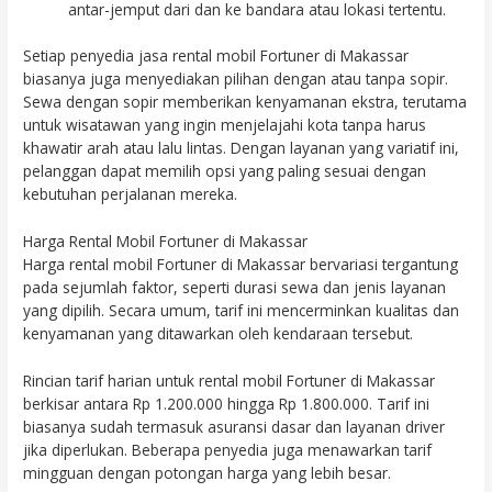
antar-jemput dari dan ke bandara atau lokasi tertentu.
Setiap penyedia jasa rental mobil Fortuner di Makassar
biasanya juga menyediakan pilihan dengan atau tanpa sopir.
Sewa dengan sopir memberikan kenyamanan ekstra, terutama
untuk wisatawan yang ingin menjelajahi kota tanpa harus
khawatir arah atau lalu lintas. Dengan layanan yang variatif ini,
pelanggan dapat memilih opsi yang paling sesuai dengan
kebutuhan perjalanan mereka.
Harga Rental Mobil Fortuner di Makassar
Harga rental mobil Fortuner di Makassar bervariasi tergantung
pada sejumlah faktor, seperti durasi sewa dan jenis layanan
yang dipilih. Secara umum, tarif ini mencerminkan kualitas dan
kenyamanan yang ditawarkan oleh kendaraan tersebut.
Rincian tarif harian untuk rental mobil Fortuner di Makassar
berkisar antara Rp 1.200.000 hingga Rp 1.800.000. Tarif ini
biasanya sudah termasuk asuransi dasar dan layanan driver
jika diperlukan. Beberapa penyedia juga menawarkan tarif
mingguan dengan potongan harga yang lebih besar.