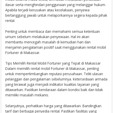
dasar serta menghindari penggunaan yang melanggar hukum.
Apabila terjadi kerusakan atau kecelakaan, penyewa
bertanggung jawab untuk melaporkannya segera kepada pihak
rental.
Penting untuk membaca dan memahami semua ketentuan
umum sebelum melakukan penyewaan. Hal ini akan
membantu mencegah masalah di kemudian hari dan
menjamin pengalaman positif saat menggunakan rental mobil
Fortuner di Makassar.
Tips Memilih Rental Mobil Fortuner yang Tepat di Makassar
Dalam memilih rental mobil Fortuner di Makassar, penting
untuk mempertimbangkan reputasi perusahaan. Teliti ulasan
pelanggan dan pengalaman sebelumnya. Ketersediaan armada
yang terawat juga menjadi indikator kualitas layanan yang
ditawarkan. Pastikan kendaraan dalam kondisi baik dan tidak
memiliki masalah mekanis.
Selanjutnya, perhatikan harga yang ditawarkan. Bandingkan
tarif dari berbagai penyedia rental. Pastikan fasilitas yang