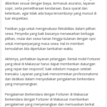
diberikan sesuai dengan biaya, termasuk asuransi, layanan
sopir, serta pemeliharaan kendaraan. Baca syarat dan
ketentuan, agar tidak ada biaya tersembunyi yang muncul di
luar ekspektasi.
Pastikan juga untuk mengevaluasi fleksibilitas dalam pilihan
sewa. Penyedia yang baik biasanya menawarkan berbagai
pilihan, mulai dari sewa harian hingga bulanan dengan opsi
untuk memperpanjang masa sewa. Hal ini memberi
kemudahan bila diperlukan tambahan waktu.
Akhirnya, perhatikan layanan pelanggan. Rental mobil Fortuner
yang ideal di Makassar harus dapat memberikan dukungan
yang cepat dan responsif, baik sebelum maupun setelah
transaksi. Layanan yang baik mencerminkan profesionalisme
dan dedikasi dalam menyediakan pengalaman berkendara
yang menyenangkan.
Pengalaman Berkendara dengan Fortuner di Makassar
Berkendara dengan Fortuner di Makassar memberikan
pengalaman yang menyenangkan dan memuaskan berkat